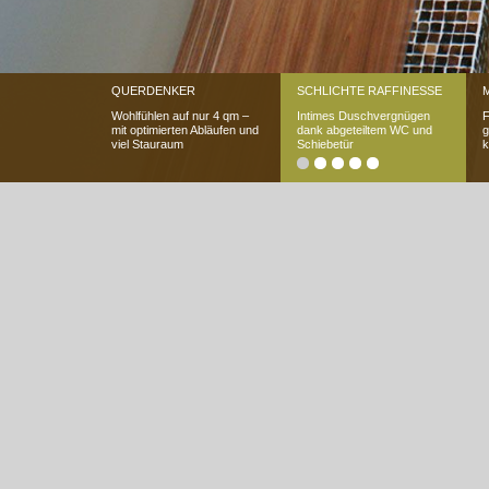
QUERDENKER
SCHLICHTE RAFFINESSE
Wohlfühlen auf nur 4 qm –
Intimes Duschvergnügen
F
mit optimierten Abläufen und
dank abgeteiltem WC und
g
viel Stauraum
Schiebetür
k