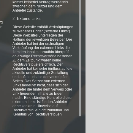
kommt keinerlei Vertragsverhältnis
zwischen dem Nutzer und dem
Anbieter zustande.
2. Externe Links
rg
r:
Diese Website enthält Verknüpfungen
zu Websites Dritter (”externe Links”).
Diese Websites unterliegen der
Haftung der jeweiligen Betreiber. Der
Anbieter hat bei der erstmaligen
Verknüpfung der externen Links die
fremden Inhalte daraufhin überprüft,
ob etwaige Rechtsverstöße bestehen.
Zu dem Zeitpunkt waren keine
Rechtsverstöße ersichtlich. Der
Anbieter hat keinerlei Einfluss auf die
aktuelle und zukünftige Gestaltung
und auf die Inhalte der verknüpften
Seiten. Das Setzen von externen
Links bedeutet nicht, dass sich der
Anbieter die hinter dem Verweis oder
Link liegenden Inhalte zu Eigen
macht. Eine ständige Kontrolle dieser
externen Links ist für den Anbieter
ohne konkrete Hinweise auf
Rechtsverstöße nicht zumutbar. Bei
Kenntnis von Rechtsverstößen
werden jedoch derartige externe Links
unverzüglich gelöscht.
3. Urheber- und