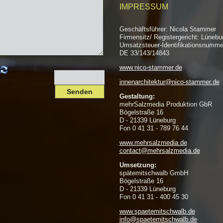
IMPRESSUM
Geschäftsführer: Nicola Stammer
Firmensitz/ Registergericht: Lünebu
Umsatzsteuer-Identifikationsnumme
DE 33/143/14843
www.nico-stammer.de
innenarchitektur@nico-stammer.de
Gestaltung:
mehrSalzmedia Produktion GbR
Bögelstraße 16
D - 21339 Lüneburg
Fon 0 41 31 - 789 76 44
www.mehrsalzmedia.de
contact@mehrsalzmedia.de
Umsetzung:
spätemitschwalb GmbH
Bögelstraße 16
D - 21339 Lüneburg
Fon 0 41 31 - 400 45 30
www.spaetemitschwalb.de
info@spaetemitschwalb.de